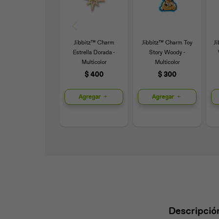
Jibbitz™ Charm
Jibbitz™ Charm Toy
J
Estrella Dorada -
Story Woody -
Multicolor
Multicolor
$
400
$
300
Agregar
Agregar
Descripció