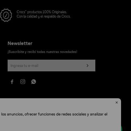
Newsletter
¡Suscribite y recibí todas nuestras novedades!




los anuncios, ofrecer funciones de redes sociales y analizar el