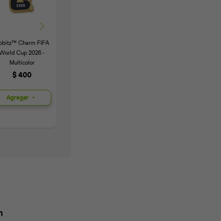
ibbitz™ Charm FIFA
Jibbitz™ Charm Black
Jibbitz™ Charm
World Cup 2026 -
Cat - Multicolor
Pokemos Charmander
Multicolor
- Multicolor
$
300
$
400
$
300
Agregar
Agregar
Agregar
n