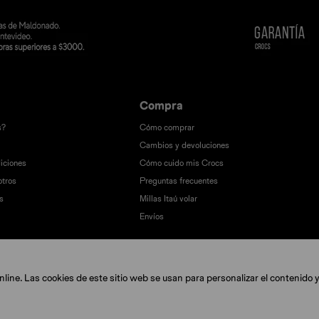
Compra
s?
Cómo comprar
Cambios y devoluciones
iciones
Cómo cuido mis Crocs
otros
Preguntas frecuentes
s
Millas Itaú volar
Envíos
ine. Las cookies de este sitio web se usan para personalizar el contenido y 