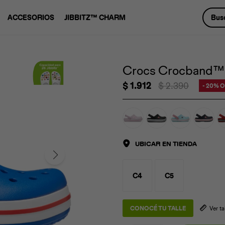
ACCESORIOS
JIBBITZ™ CHARM
Crocs Crocband™ 
$
1.912
$
2.390
20
UBICAR EN TIENDA
C4
C5
CONOCÉ TU TALLE
Ver t