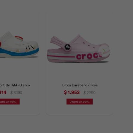
o Kitty IAM - Blanco
Crocs Bayaband - Rosa
Croc
914
$
1.953
$
3.190
$
2.790
40
30