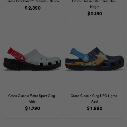
Crocs Crocband™ Peanuts - Blanco
Crocs Classic Star Print Clog -
Negro
$
2.390
$
2.190
Crocs Classic Retro Sport Clog -
Crocs Classic Clog UFO Lights -
Gris
Azul
$
1.790
$
1.890