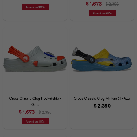
$
1.673
$
2.390
30
30
Crocs Classic Clog Rocketship -
Crocs Classic Clog Minions® - Azul
Gris
$
2.390
$
1.673
$
2.390
30