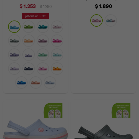
$
1.253
$
1.890
$
1.790
30