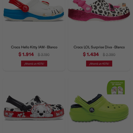
Crocs Hello Kitty IAM - Blanco
Crocs LOL Surprise Diva - Blanco
$
1.914
$
1.434
$
3.190
$
2.390
40
40