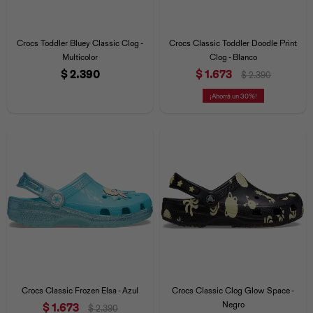
Crocs Toddler Bluey Classic Clog -
Crocs Classic Toddler Doodle Print
Multicolor
Clog - Blanco
$
2.390
$
1.673
$
2.390
30
Crocs Classic Frozen Elsa - Azul
Crocs Classic Clog Glow Space -
Negro
$
1.673
$
2.390