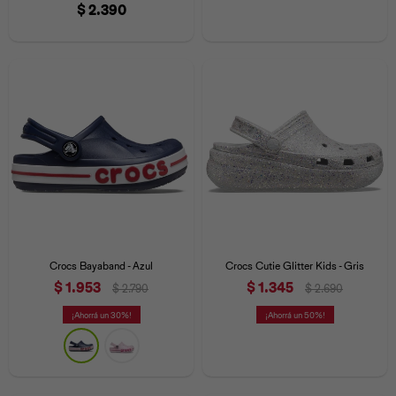
$
2.390
Universal
Disney
Nintendo
Crocs Bayaband - Azul
Crocs Cutie Glitter Kids - Gris
$
1.953
$
1.345
$
2.790
$
2.690
30
50