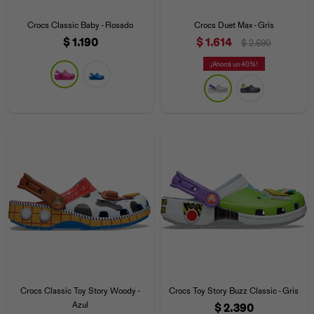
Iconos &
Personajes
Deporte
Emojis
Crocs Classic Baby - Rosado
Crocs Duet Max - Gris
Cozzzy
Zapatos
Cozzzy
Off Court
$
1.190
$
1.614
$
2.690
Off Court
Off Court
Licencias
40
Licencias
Santa Cruz
Letras &
Comida
Animales
Números
InMotion
Yukon
Licencias
InMotion
Warner Bros
Nickelodeon
NBA
Crocs Classic Toy Story Woody -
Crocs Toy Story Buzz Classic - Gris
Azul
$
2.390
Pokemón
Star Wars
Marvel