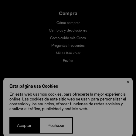
Compra
Cómo comprar
Cambios y devoluciones
Cómo cuido mis Crocs
Preguntas frecuentes
Millas Itaú volar
Envíos

Esta página usa Cookies
En esta web usamos cookies, para ofrecerte la mejor experiencia
online. Las cookies de este sitio web se usan para personalizar el
contenido y los anuncios, ofrecer funciones de redes sociales y
analizar el tráfico, publicidad y análisis web.
Aceptar
Rechazar
© Copyright 2026 / Crocs