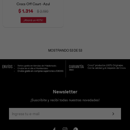
Crocs Off Court - Azul
$
1.314
$
2.190
40
MOSTRANDO
53
DE
53
Newsletter
¡Suscribite y recibí todas nuestras novedades!


