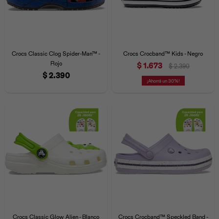
Crocs Classic Clog Spider-Man™ -
Crocs Crocband™ Kids - Negro
Rojo
$
1.673
$
2.390
$
2.390
30
Crocs Classic Glow Alien - Blanco
Crocs Crocband™ Speckled Band -