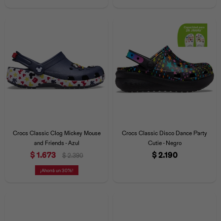
Crocs Classic Clog Mickey Mouse
Crocs Classic Disco Dance Party
and Friends - Azul
Cutie - Negro
$
1.673
$
2.190
$
2.390
30