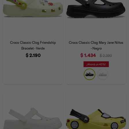
Crocs Classic Clog Friendship
Crocs Classic Clog Mary Jane Niños
Bracelet - Verde
- Negro
$
2.190
$
1.434
$
2.390
40