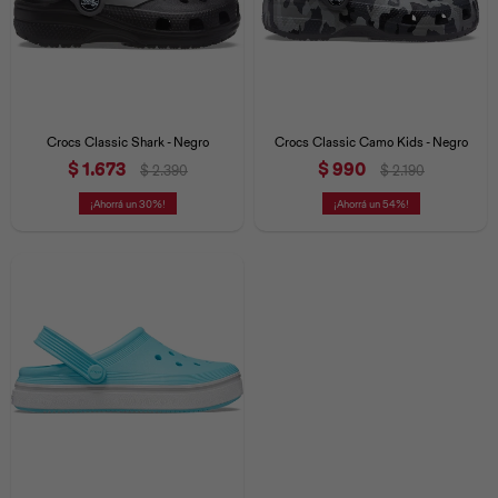
Crocs Classic Shark - Negro
Crocs Classic Camo Kids - Negro
$
1.673
$
990
$
2.390
$
2.190
30
54