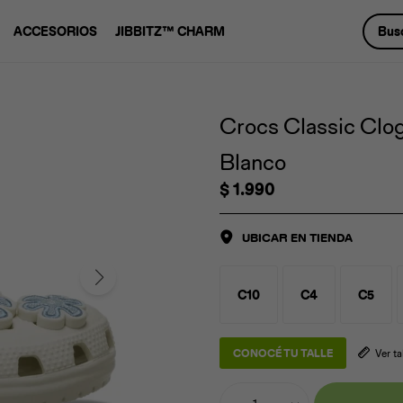
ACCESORIOS
JIBBITZ™ CHARM
Crocs Classic Clog
Blanco
$
1.990
UBICAR EN TIENDA
C10
C4
C5
CONOCÉ TU TALLE
Ver t