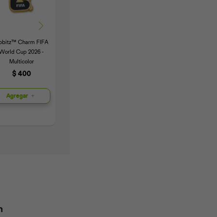
ibbitz™ Charm FIFA
Jibbitz™ Charm Black
Jibbitz™ Charm
World Cup 2026 -
Cat - Multicolor
Pokemos Charmander
Multicolor
- Multicolor
$
300
$
400
$
300
Agregar
Agregar
Agregar
n