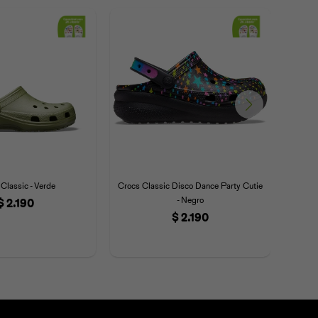
Classic - Verde
Crocs Classic Disco Dance Party Cutie
Crocs
- Negro
$
2.190
$
2.190