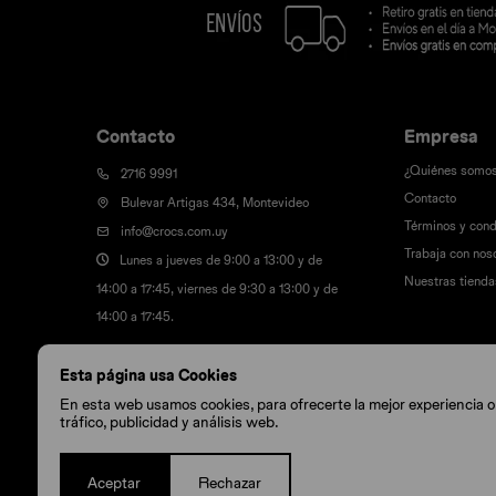
Contacto
Empresa
¿Quiénes somo
2716 9991
Contacto
Bulevar Artigas 434, Montevideo
Términos y cond
info@crocs.com.uy
Trabaja con nos
Lunes a jueves de 9:00 a 13:00 y de
Nuestras tienda
14:00 a 17:45, viernes de 9:30 a 13:00 y de
14:00 a 17:45.
Esta página usa Cookies
En esta web usamos cookies, para ofrecerte la mejor experiencia onl
tráfico, publicidad y análisis web.
Aceptar
Rechazar