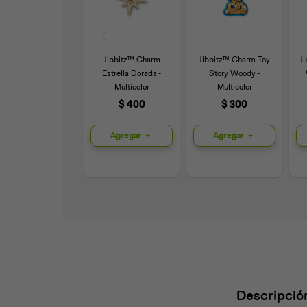
Jibbitz™ Charm
Jibbitz™ Charm Toy
J
Estrella Dorada -
Story Woody -
Multicolor
Multicolor
$
400
$
300
Agregar
Agregar
Descripció