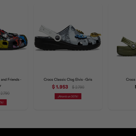
and Friends -
Crocs Classic Clog Elvis - Gris
Crocs 
r
$
1.953
$
2.790
2.790
30
0