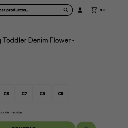
$
0
 Toddler Denim Flower -
C6
C7
C8
C9
abla de medidas