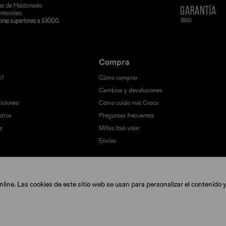
Compra
s?
Cómo comprar
Cambios y devoluciones
iciones
Cómo cuido mis Crocs
otros
Preguntas frecuentes
s
Millas Itaú volar
Envíos
ine. Las cookies de este sitio web se usan para personalizar el contenido y 