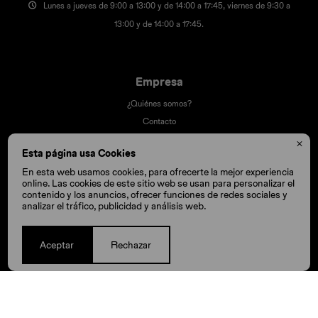
Lunes a jueves de 9:00 a 13:00 y de 14:00 a 17:45, viernes de 9:30 a
13:00 y de 14:00 a 17:45.
Empresa
¿Quiénes somos?
Contacto
Términos y condiciones

Esta página usa Cookies
Trabaja con nosotros
En esta web usamos cookies, para ofrecerte la mejor experiencia
Nuestras tiendas
online. Las cookies de este sitio web se usan para personalizar el
contenido y los anuncios, ofrecer funciones de redes sociales y
analizar el tráfico, publicidad y análisis web.
Compra
Aceptar
Rechazar
Cómo comprar
Cambios y devoluciones
Cómo cuido mis Crocs
Preguntas frecuentes