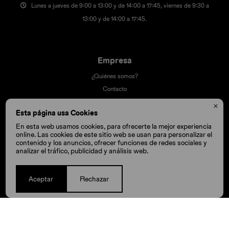
Lunes a jueves de 9:00 a 13:00 y de 14:00 a 17:45, viernes de 9:30 a
13:00 y de 14:00 a 17:45.
Empresa
¿Quiénes somos?
Contacto
Términos y condiciones

Esta página usa Cookies
Trabaja con nosotros
En esta web usamos cookies, para ofrecerte la mejor experiencia
Nuestras tiendas
online. Las cookies de este sitio web se usan para personalizar el
contenido y los anuncios, ofrecer funciones de redes sociales y
analizar el tráfico, publicidad y análisis web.
Compra
Aceptar
Rechazar
Cómo comprar
Cambios y devoluciones
Cómo cuido mis Crocs
Preguntas frecuentes