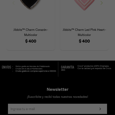
Jibbitz™ Charm Corazón -
Jibbitz™ Charm Led Pink Heart -
Multicolor
Multicolor
$
400
$
400
Newsletter
¡Suscribite y recibí todas nuestras novedades!