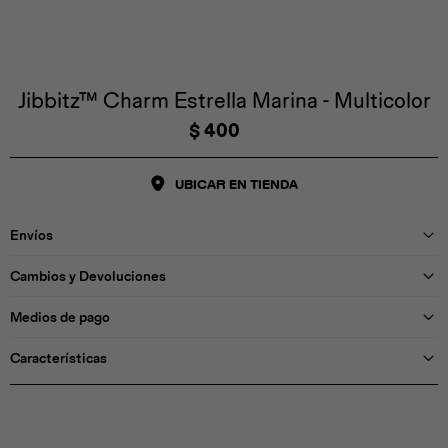
Iconos &
Personajes
Deporte
Emojis
Cozzzy
Zapatos
Cozzzy
Off Court
Off Court
Off Court
Licencias
Jibbitz™ Charm Estrella Marina - Multicolor
$
400
Licencias
Santa Cruz
Letras &
Comida
Animales
Números
UBICAR EN TIENDA
InMotion
Yukon
Envíos
Licencias
Cambios y Devoluciones
InMotion
Warner Bros
Nickelodeon
NBA
Medios de pago
Características
Pokemón
Star Wars
Marvel