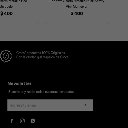
harm Metallic Bee -
Jibbitz™ Charm Metallic Punk Safety
Jibb
Multicolor
Pin - Multicolor
$
400
$
400
Newsletter
¡Suscribite y recibí todas nuestras novedades!


