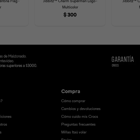
ntina Flag -
Jibbitz™ Charm Superman Logo -
Jibbitz™ C
r
Multicolor
$
300
Compra
s?
Cómo comprar
Cambios y devoluciones
iciones
Cómo cuido mis Crocs
otros
Preguntas frecuentes
s
Millas Itaú volar
Envíos