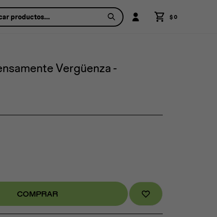
$
0
ensamente Vergüenza -
COMPRAR