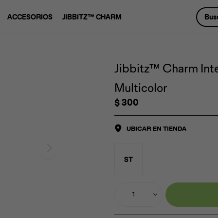
ACCESORIOS
JIBBITZ™ CHARM
Jibbitz™ Charm Int
Multicolor
$
300
UBICAR EN TIENDA
ST
1