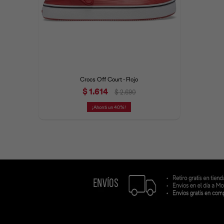
Crocs Off Court - Rojo
$
1.614
$
2.690
40