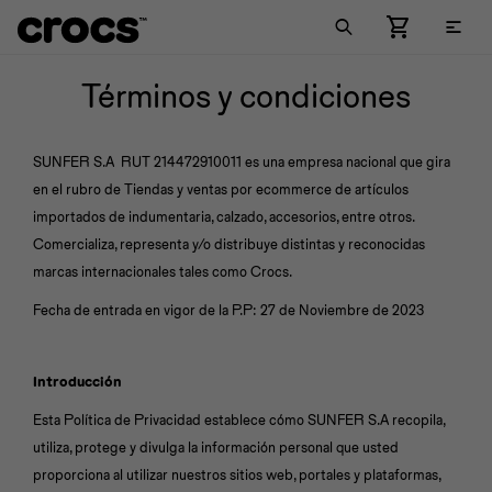

Términos y condiciones
Comprar Mujer
Comprar Hombre
Comprar Niños
Llaveros
Jibbitz™ Charm Pack
New Arrivals
New Arrivals
Por estilo
Medias
Jibbitz™ Charm
SUNFER S.A RUT 214472910011 es una empresa nacional que gira
en el rubro de Tiendas y ventas por ecommerce de artículos
Por estilo
Por estilo
Colecciones
Zuecos
importados de indumentaria, calzado, accesorios, entre otros.
Comercializa, representa y/o distribuye distintas y reconocidas
Colecciones
Colecciones
New Arrivals
Zuecos
Zuecos
Pantuflas
Crocband™
marcas internacionales tales como Crocs.
Fecha de entrada en vigor de la P.P: 27 de Noviembre de 2023
Ojotas
Crocband™
Ojotas
Crocband™
Sandalias
Classic
Viajes &
Metálicos
Naturaleza
Sandalias
Classic
Sandalias
Classic
Championes
Lined
Hobbies
Introducción
Esta Política de Privacidad establece cómo SUNFER S.A recopila,
Championes
Crocs Trabajo
Championes
Crocs Trabajo
Botas
Literide™
utiliza, protege y divulga la información personal que usted
proporciona al utilizar nuestros sitios web, portales y plataformas,
Botas
Lined
Botas
Lined
Off Court