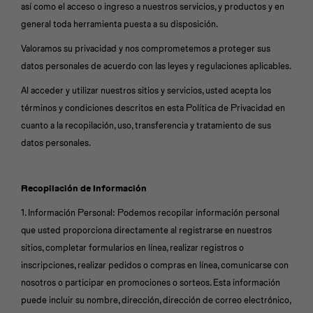
Iconos &
Personajes
Deporte
así como el acceso o ingreso a nuestros servicios, y productos y en
Emojis
general toda herramienta puesta a su disposición.
Cozzzy
Zapatos
Cozzzy
Licencias
Valoramos su privacidad y nos comprometemos a proteger sus
Off Court
Off Court
datos personales de acuerdo con las leyes y regulaciones aplicables.
Al acceder y utilizar nuestros sitios y servicios, usted acepta los
Licencias
Santa Cruz
Letras &
Comida
Animales
Números
términos y condiciones descritos en esta Política de Privacidad en
cuanto a la recopilación, uso, transferencia y tratamiento de sus
InMotion
Yukon
datos personales.
Licencias
Recopilación de Información
InMotion
1. Información Personal: Podemos recopilar información personal
Warner Bros
Nickelodeon
NBA
que usted proporciona directamente al registrarse en nuestros
sitios, completar formularios en línea, realizar registros o
inscripciones, realizar pedidos o compras en línea, comunicarse con
nosotros o participar en promociones o sorteos. Esta información
puede incluir su nombre, dirección, dirección de correo electrónico,
Pokemón
Star Wars
Marvel