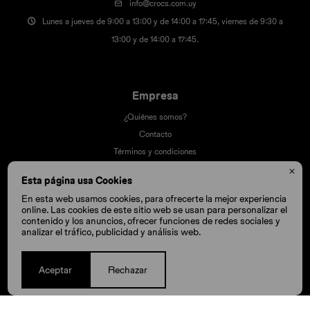
info@crocs.com.uy
Lunes a jueves de 9:00 a 13:00 y de 14:00 a 17:45, viernes de 9:30 a
13:00 y de 14:00 a 17:45.
Empresa
¿Quiénes somos?
Contacto
Términos y condiciones
Trabaja con nosotros

Esta página usa Cookies
Nuestras tiendas
En esta web usamos cookies, para ofrecerte la mejor experiencia
online. Las cookies de este sitio web se usan para personalizar el
contenido y los anuncios, ofrecer funciones de redes sociales y
analizar el tráfico, publicidad y análisis web.
Compra
Cómo comprar
Aceptar
Rechazar
Cambios y devoluciones
Cómo cuido mis Crocs