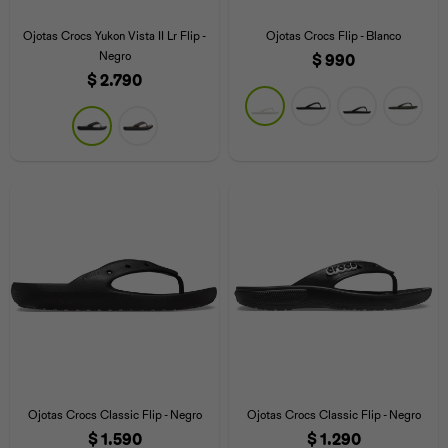
Iconos &
Personajes
Deporte
Emojis
Ojotas Crocs Yukon Vista II Lr Flip -
Ojotas Crocs Flip - Blanco
Cozzzy
Zapatos
Cozzzy
Off Court
Negro
$
990
$
2.790
Off Court
Off Court
Licencias
Licencias
Santa Cruz
Letras &
Comida
Animales
Números
InMotion
Yukon
Licencias
InMotion
Warner Bros
Nickelodeon
NBA
Ojotas Crocs Classic Flip - Negro
Ojotas Crocs Classic Flip - Negro
$
1.590
$
1.290
Pokemón
Star Wars
Marvel