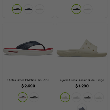
Universal
Disney
Nintendo
Ojotas Crocs InMotion Flip - Azul
Ojotas Crocs Classic Slide - Beige
$
2.690
$
1.290