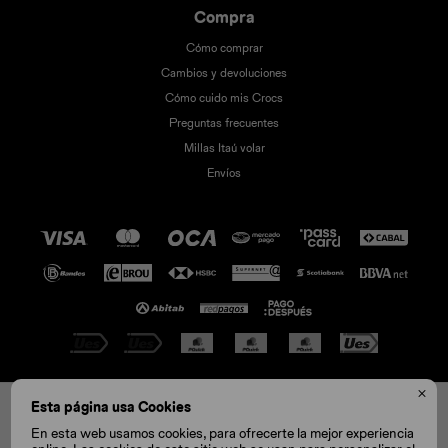
Compra
Cómo comprar
Cambios y devoluciones
Cómo cuido mis Crocs
Preguntas frecuentes
Millas Itaú volar
Envíos

© Copyright 2026 / Crocs
Esta página usa Cookies
C11
C12
C13
J1
J2
J3
En esta web usamos cookies, para ofrecerte la mejor experiencia