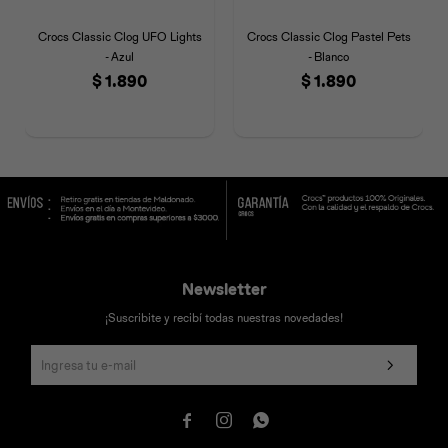
Crocs Classic Clog UFO Lights
Crocs Classic Clog Pastel Pets
- Azul
- Blanco
$
1.890
$
1.890
Newsletter
¡Suscribite y recibí todas nuestras novedades!


