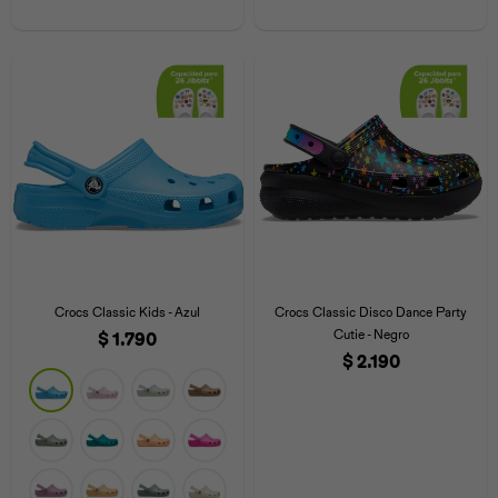
Universal
Disney
Nintendo
Crocs Classic Kids - Azul
Crocs Classic Disco Dance Party
Cutie - Negro
$
1.790
$
2.190