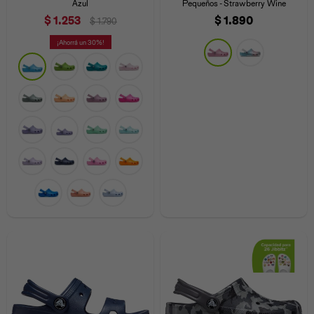
Azul
Pequeños - Strawberry Wine
$
1.253
$
1.890
$
1.790
30