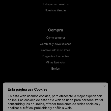
Trabaja con nosotros
Nuestras tiendas
Compra
Cómo comprar
Cambios y devoluciones
Cómo cuido mis Crocs
Preguntas frecuentes
Millas Itaú volar
Envíos

Esta página usa Cookies
En esta web usamos cookies, para ofrecerte la mejor experiencia
online. Las cookies de este sitio web se usan para personalizar el
contenido y los anuncios, ofrecer funciones de redes sociales y
analizar el tráfico, publicidad y análisis web.