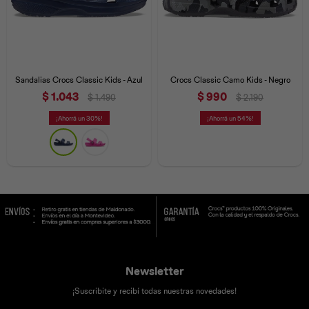
Sandalias Crocs Classic Kids - Azul
Crocs Classic Camo Kids - Negro
$
1.043
$
990
$
1.490
$
2.190
30
54
Newsletter
¡Suscribite y recibí todas nuestras novedades!