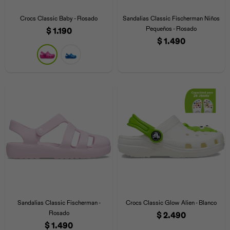
Iconos &
Personajes
Deporte
Emojis
Crocs Classic Baby - Rosado
Sandalias Classic Fischerman Niños
Cozzzy
Zapatos
Cozzzy
Off Court
Pequeños - Rosado
$
1.190
$
1.490
Off Court
Off Court
Licencias
Licencias
Santa Cruz
Letras &
Comida
Animales
Números
InMotion
Yukon
Licencias
InMotion
Warner Bros
Nickelodeon
NBA
Sandalias Classic Fischerman -
Crocs Classic Glow Alien - Blanco
Rosado
$
2.490
$
1.490
Pokemón
Star Wars
Marvel