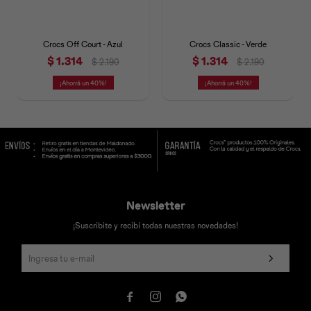
Crocs Off Court - Azul
Crocs Classic - Verde
$
1.314
$
1.314
$
2.190
$
2.190
40
40
Newsletter
¡Suscribite y recibí todas nuestras novedades!


