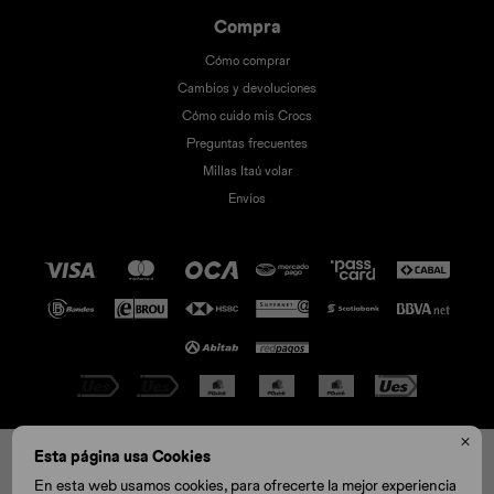
Compra
Cómo comprar
Cambios y devoluciones
Cómo cuido mis Crocs
Preguntas frecuentes
Millas Itaú volar
Envíos

© Copyright 2026 / Crocs
Esta página usa Cookies
W5
W6
W8
En esta web usamos cookies, para ofrecerte la mejor experiencia