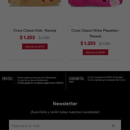
Crocs Classic Kids - Naranja
Crocs Classic Niños Pequeños -
Rosado
$
1.253
$
1.790
$
1.253
$
1.790
30
30
Newsletter
¡Suscribite y recibí todas nuestras novedades!