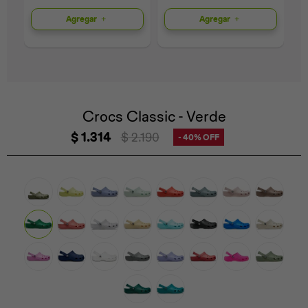
Agregar
Agregar
Universal
Disney
Nintendo
Crocs Classic - Verde
$
1.314
$
2.190
40