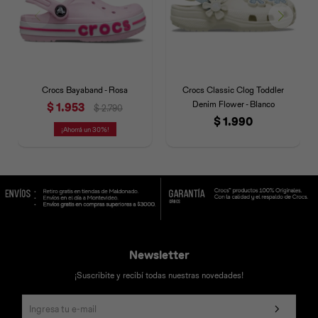
Crocs Bayaband - Rosa
Crocs Classic Clog Toddler
Denim Flower - Blanco
$
1.953
$
2.790
$
1.990
30
Newsletter
¡Suscribite y recibí todas nuestras novedades!