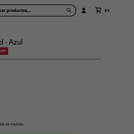
$
0
d - Azul
abla de medidas