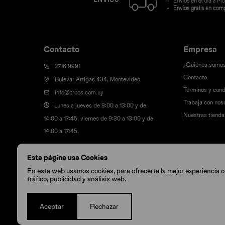
Contacto
Empresa
¿Quiénes somo
2716 9991
Contacto
Bulevar Artigas 434, Montevideo
Términos y cond
info@crocs.com.uy
Trabaja con nos
Lunes a jueves de 9:00 a 13:00 y de
Nuestras tienda
14:00 a 17:45, viernes de 9:30 a 13:00 y de
14:00 a 17:45.
Esta página usa Cookies
En esta web usamos cookies, para ofrecerte la mejor experiencia onl
tráfico, publicidad y análisis web.
Aceptar
Rechazar
© Copyright 2026 / Crocs