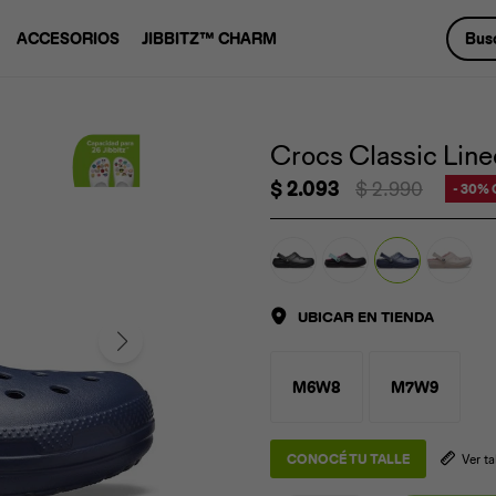
ACCESORIOS
JIBBITZ™ CHARM
Crocs Classic Line
$
2.093
$
2.990
30
UBICAR EN TIENDA
M6W8
M7W9
CONOCÉ TU TALLE
Ver t