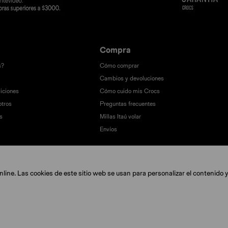
Compra
s?
Cómo comprar
Cambios y devoluciones
iciones
Cómo cuido mis Crocs
otros
Preguntas frecuentes
s
Millas Itaú volar
Envíos
ine. Las cookies de este sitio web se usan para personalizar el contenido y 