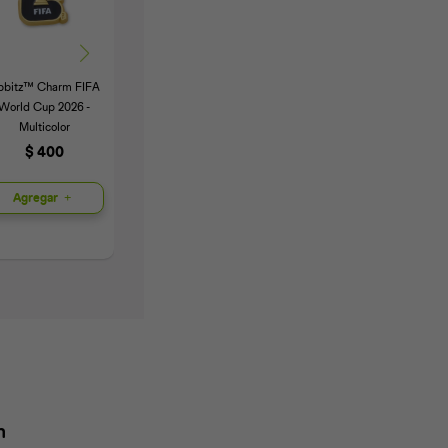
ibbitz™ Charm FIFA
Jibbitz™ Charm Black
Jibbitz™ Charm
World Cup 2026 -
Cat - Multicolor
Pokemos Charmander
Multicolor
- Multicolor
$
300
$
400
$
300
Agregar
Agregar
Agregar
n