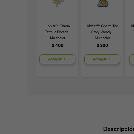
Jibbitz™ Charm
Jibbitz™ Charm Toy
J
Estrella Dorada -
Story Woody -
Multicolor
Multicolor
$
400
$
300
Agregar
Agregar
Descripció