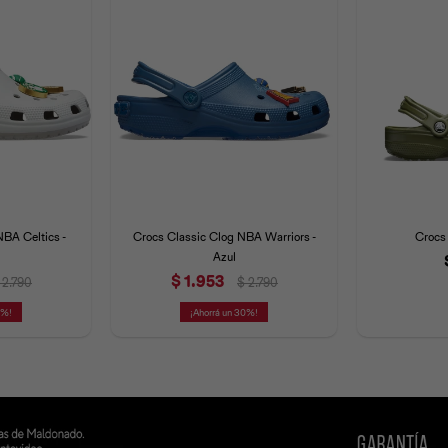
NBA Celtics -
Crocs Classic Clog NBA Warriors -
Crocs 
Azul
$
1.953
2.790
$
2.790
0
30