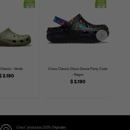
Classic - Verde
Crocs Classic Disco Dance Party Cutie
Crocs
- Negro
$
2.190
$
2.190