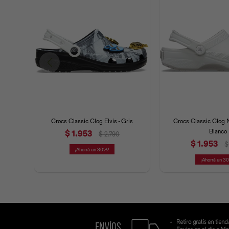
Crocs Classic Clog Elvis - Gris
Crocs Classic Clog 
Blanco
$
1.953
$
2.790
$
1.953
$
30
3