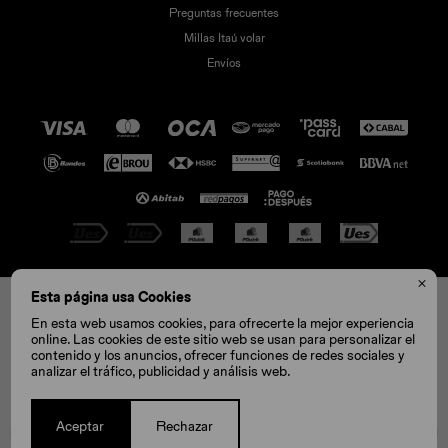
Preguntas frecuentes
Millas Itaú volar
Envíos

© Copyright 2026 / Crocs
Esta página usa Cookies
C11
En esta web usamos cookies, para ofrecerte la mejor experiencia
online. Las cookies de este sitio web se usan para personalizar el
contenido y los anuncios, ofrecer funciones de redes sociales y
CONOCÉ TU TALLE
analizar el tráfico, publicidad y análisis web.
Ver tabla de medidas
Fenicio
Aceptar
Rechazar
1
COMPRAR