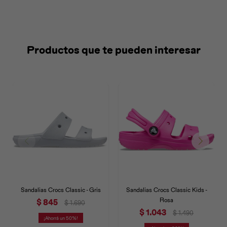
Productos que te pueden interesar
Sandalias Crocs Classic - Gris
Sandalias Crocs Classic Kids -
Rosa
$
845
$
1.690
$
1.043
$
1.490
50