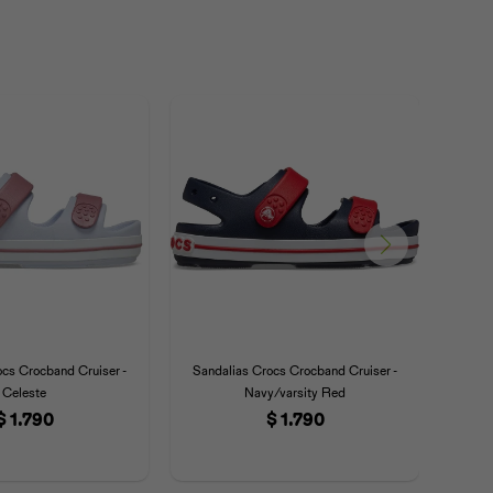
ocs Crocband Cruiser -
Sandalias Crocs Crocband Cruiser -
Sand
Celeste
Navy/varsity Red
$
1.790
$
1.790