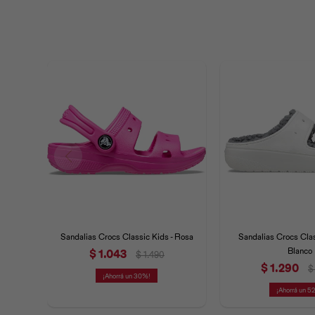
Sandalias Crocs Classic Kids - Rosa
Sandalias Crocs Cla
Blanco
$
1.043
$
1.490
$
1.290
$
30
52