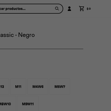
$
0
assic - Negro
13
M11
M4W6
M5W7
M8W10
M9W11