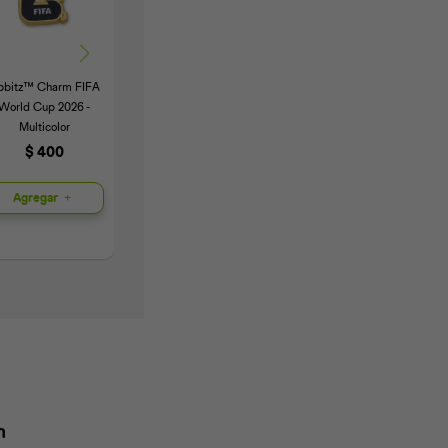
ibbitz™ Charm FIFA
Jibbitz™ Charm Black
Jibbitz™ Charm
World Cup 2026 -
Cat - Multicolor
Pokemos Charmander
Multicolor
- Multicolor
$
300
$
400
$
300
Agregar
Agregar
Agregar
n