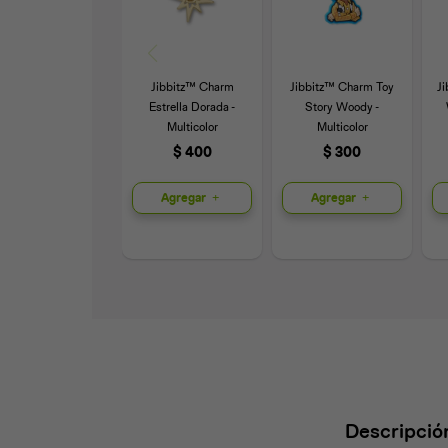
Jibbitz™ Charm
Jibbitz™ Charm Toy
J
Estrella Dorada -
Story Woody -
Multicolor
Multicolor
$
400
$
300
Agregar
Agregar
Descripció