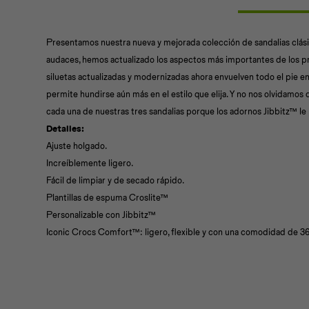
Presentamos nuestra nueva y mejorada colección de sandalias clásic
audaces, hemos actualizado los aspectos más importantes de los prod
siluetas actualizadas y modernizadas ahora envuelven todo el pie e
permite hundirse aún más en el estilo que elija. Y no nos olvidamos
cada una de nuestras tres sandalias porque los adornos Jibbitz™ l
Detalles:
Ajuste holgado.
Increíblemente ligero.
Fácil de limpiar y de secado rápido.
Plantillas de espuma Croslite™
Personalizable con Jibbitz™
Iconic Crocs Comfort™: ligero, flexible y con una comodidad de 3