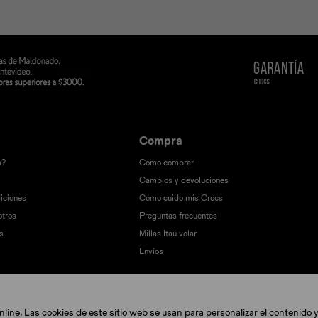
Compra
s?
Cómo comprar
Cambios y devoluciones
iciones
Cómo cuido mis Crocs
otros
Preguntas frecuentes
s
Millas Itaú volar
Envíos
ine. Las cookies de este sitio web se usan para personalizar el contenido y 