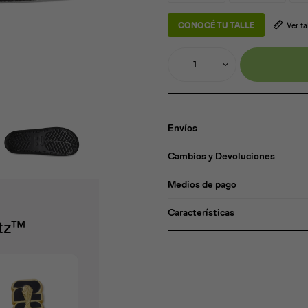
CONOCÉ TU TALLE
Ver t
1
Envíos
Cambios y Devoluciones
Medios de pago
Características
itz™