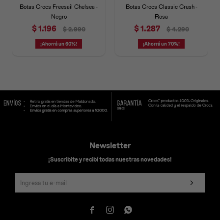
Botas Crocs Freesail Chelsea -
Botas Crocs Classic Crush -
Negro
Rosa
$
1.196
$
1.287
$
2.990
$
4.290
60
70
Newsletter
¡Suscribite y recibí todas nuestras novedades!


