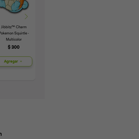
Jibbitz™ Charm
Jibbitz™ Charm
Jibbitz™ Charm
J
Pokemon Squirtle -
Frutilla - Multicolor
Corazón - Multicolor
Multicolor
$
300
$
400
$
300
Agregar
Agregar
Agregar
n