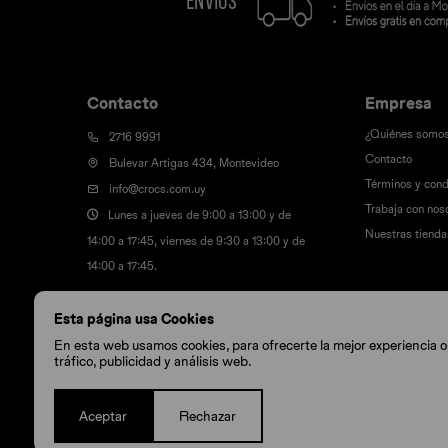
Contacto
Empresa
¿Quiénes somo
2716 9991
Contacto
Bulevar Artigas 434, Montevideo
Términos y cond
info@crocs.com.uy
Trabaja con nos
Lunes a jueves de 9:00 a 13:00 y de
Nuestras tienda
14:00 a 17:45, viernes de 9:30 a 13:00 y de
14:00 a 17:45.
Esta página usa Cookies
En esta web usamos cookies, para ofrecerte la mejor experiencia onl
tráfico, publicidad y análisis web.
Aceptar
Rechazar
© Copyright 2026 / Crocs