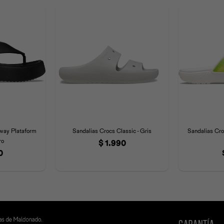
way Plataform
Sandalias Crocs Classic - Gris
Sandalias Cro
ro
$
1.990
0