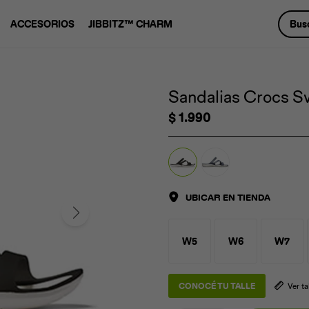
ACCESORIOS
JIBBITZ™ CHARM
Sandalias Crocs S
$
1.990
UBICAR EN TIENDA
W5
W6
W7
CONOCÉ TU TALLE
Ver t