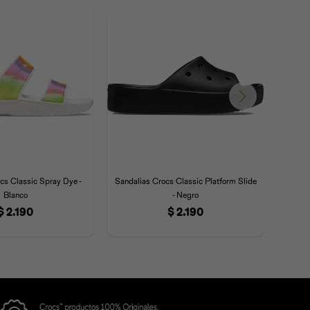
cs Classic Spray Dye -
Sandalias Crocs Classic Platform Slide
Sand
Blanco
- Negro
$
2.190
$
2.190