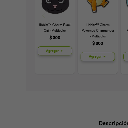
Jibbitz™ Charm Black
Jibbitz™ Charm
Cat - Multicolor
Pokemos Charmander
- Multicolor
$
300
$
300
Agregar
Agregar
Descripció