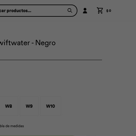
$
0
wiftwater - Negro
W8
W9
W10
abla de medidas