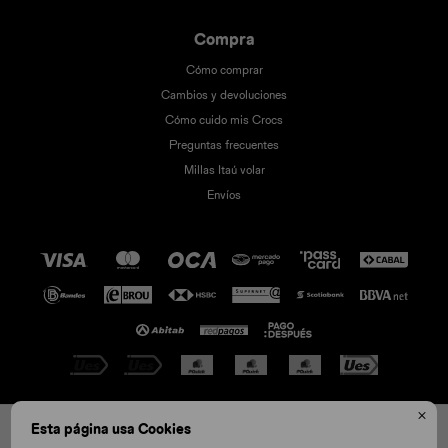
Compra
Cómo comprar
Cambios y devoluciones
Cómo cuido mis Crocs
Preguntas frecuentes
Millas Itaú volar
Envíos

© Copyright 2026 / Crocs
Esta página usa Cookies
W5
W6
W7
W8
W9
W4