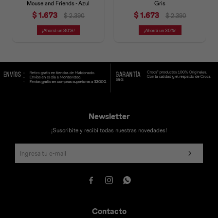
Mouse and Friends - Azul
Gris
$
1.673
$
1.673
$
2.390
$
2.390
30
30
Newsletter
¡Suscribite y recibí todas nuestras novedades!



Contacto