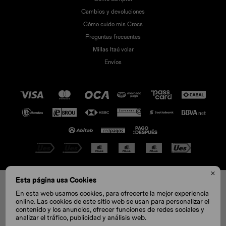
Cambios y devoluciones
Cómo cuido mis Crocs
Preguntas frecuentes
Millas Itaú volar
Envíos

© Copyright 2026 / Crocs
Esta página usa Cookies
C4
En esta web usamos cookies, para ofrecerte la mejor experiencia
online. Las cookies de este sitio web se usan para personalizar el
contenido y los anuncios, ofrecer funciones de redes sociales y
CONOCÉ TU TALLE
analizar el tráfico, publicidad y análisis web.