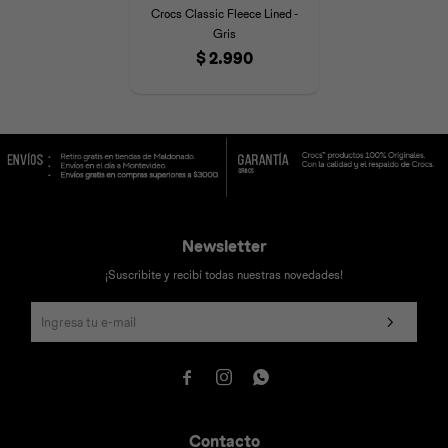
Crocs Classic Fleece Lined -
Gris
$
2.990
Newsletter
¡Suscribite y recibí todas nuestras novedades!



Contacto