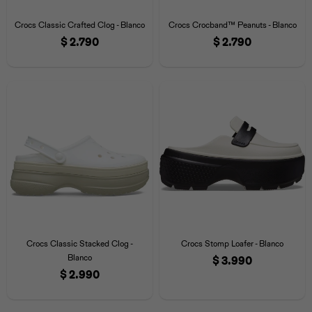
Iconos &
Personajes
Deporte
Emojis
Crocs Classic Crafted Clog - Blanco
Crocs Crocband™ Peanuts - Blanco
Cozzzy
Zapatos
Cozzzy
Off Court
$
2.790
$
2.790
Off Court
Off Court
Licencias
Licencias
Santa Cruz
Letras &
Comida
Animales
Números
InMotion
Yukon
Licencias
InMotion
Warner Bros
Nickelodeon
NBA
Crocs Classic Stacked Clog -
Crocs Stomp Loafer - Blanco
Blanco
$
3.990
$
2.990
Pokemón
Star Wars
Marvel