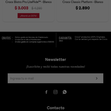
Crocs Bistro Pro LiteRide™ - Blanco
Crocs Classic Platform - Blanco
$
3.003
$
2.890
$
4.290
30
Newsletter
¡Suscribite y recibí todas nuestras novedades!



Contacto