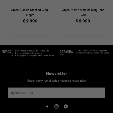
Crocs Classic Stacked Clog -
Crocs Stomp Metallic Mary Jane
Negro
- Gris
$
2.990
$
2.990
Newsletter
¡Suscribite y recibí todas nuestras novedades!


