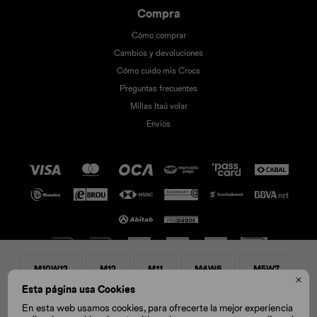
Compra
Cómo comprar
Cambios y devoluciones
Cómo cuido mis Crocs
Preguntas frecuentes
Millas Itaú volar
Envíos
M10W12
M12
M11
M4W6
M5W7

© Copyright 2026 / Crocs
Esta página usa Cookies
M6W8
M7W9
M8W10
M9W11
En esta web usamos cookies, para ofrecerte la mejor experiencia