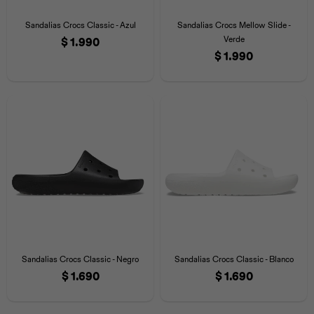
Iconos &
Personajes
Deporte
Emojis
Sandalias Crocs Classic - Azul
Sandalias Crocs Mellow Slide -
Cozzzy
Zapatos
Cozzzy
Off Court
Verde
$
1.990
$
1.990
Off Court
Off Court
Licencias
Licencias
Santa Cruz
Letras &
Comida
Animales
Números
InMotion
Yukon
Licencias
InMotion
Warner Bros
Nickelodeon
NBA
Sandalias Crocs Classic - Negro
Sandalias Crocs Classic - Blanco
$
1.690
$
1.690
Pokemón
Star Wars
Marvel