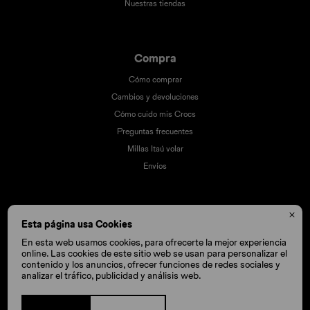
Nuestras tiendas
Compra
Cómo comprar
Cambios y devoluciones
Cómo cuido mis Crocs
Preguntas frecuentes
Millas Itaú volar
Envíos

Esta página usa Cookies
En esta web usamos cookies, para ofrecerte la mejor experiencia
online. Las cookies de este sitio web se usan para personalizar el
contenido y los anuncios, ofrecer funciones de redes sociales y
analizar el tráfico, publicidad y análisis web.