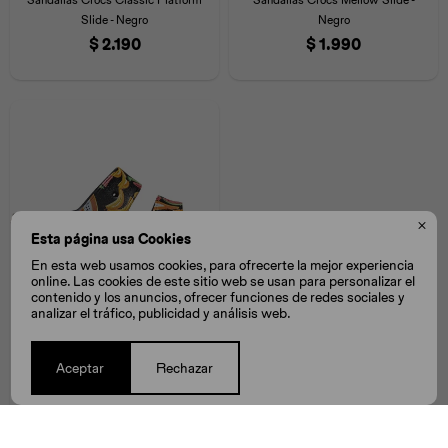
Slide - Negro
Negro
$
2.190
$
1.990

Esta página usa Cookies
En esta web usamos cookies, para ofrecerte la mejor experiencia
online. Las cookies de este sitio web se usan para personalizar el
contenido y los anuncios, ofrecer funciones de redes sociales y
analizar el tráfico, publicidad y análisis web.
Sandalias Crocs Classic Island
Escape - Negro
Aceptar
Rechazar
$
1.990