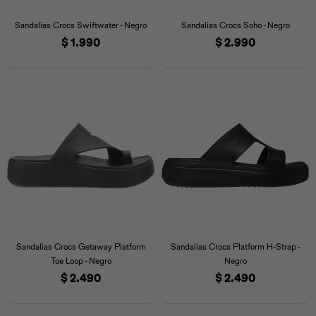
Iconos &
Personajes
Deporte
Emojis
Sandalias Crocs Swiftwater - Negro
Sandalias Crocs Soho - Negro
Cozzzy
Zapatos
Cozzzy
Off Court
$
1.990
$
2.990
Off Court
Off Court
Licencias
Licencias
Santa Cruz
Letras &
Comida
Animales
Números
InMotion
Yukon
Licencias
InMotion
Warner Bros
Nickelodeon
NBA
Sandalias Crocs Getaway Platform
Sandalias Crocs Platform H-Strap -
Toe Loop - Negro
Negro
$
2.490
$
2.490
Pokemón
Star Wars
Marvel