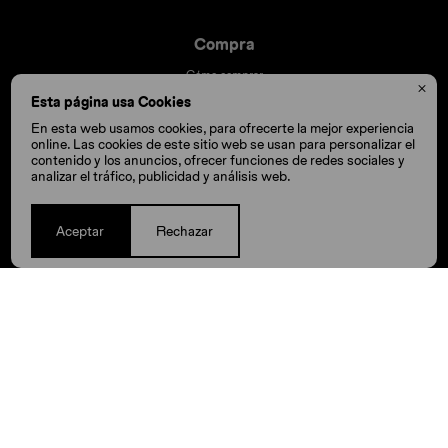
Compra
Cómo comprar

Cambios y devoluciones
Esta página usa Cookies
Cómo cuido mis Crocs
En esta web usamos cookies, para ofrecerte la mejor experiencia
online. Las cookies de este sitio web se usan para personalizar el
Preguntas frecuentes
contenido y los anuncios, ofrecer funciones de redes sociales y
Millas Itaú volar
analizar el tráfico, publicidad y análisis web.
Envíos
Aceptar
Rechazar
© Copyright 2026 / Crocs