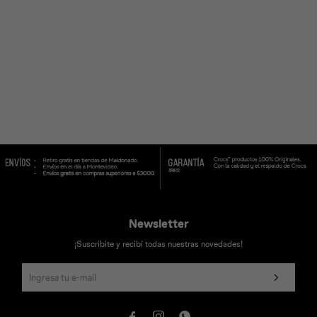
Universal
Disney
Nintendo
Newsletter
¡Suscribite y recibí todas nuestras novedades!


