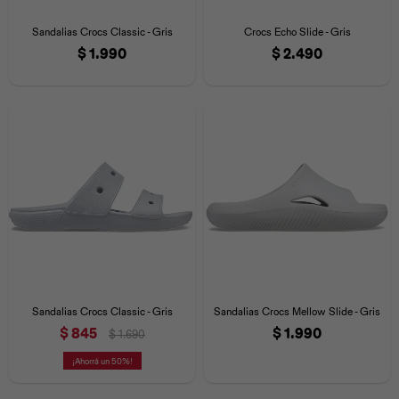
Iconos &
Personajes
Deporte
Emojis
Sandalias Crocs Classic - Gris
Crocs Echo Slide - Gris
Cozzzy
Zapatos
Cozzzy
Off Court
$
1.990
$
2.490
Off Court
Off Court
Licencias
Licencias
Santa Cruz
Letras &
Comida
Animales
Números
InMotion
Yukon
Licencias
InMotion
Warner Bros
Nickelodeon
NBA
Sandalias Crocs Classic - Gris
Sandalias Crocs Mellow Slide - Gris
$
845
$
1.990
$
1.690
50
Pokemón
Star Wars
Marvel