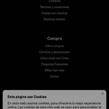
Contacto
Términos y condiciones
Trabaja con nosotros
Nuestras tiendas
Compra
Cómo comprar
Cambios y devoluciones
Cómo cuido mis Crocs
Preguntas frecuentes
Millas Itaú volar
Envíos

Esta página usa Cookies
En esta web usamos cookies, para ofrecerte la mejor experiencia
online. Las cookies de este sitio web se usan para personalizar el