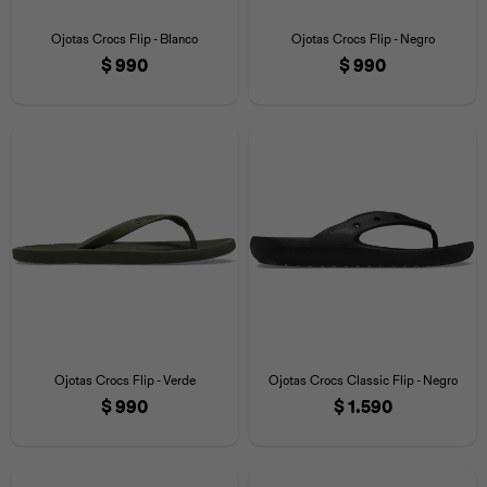
Iconos &
Personajes
Deporte
Emojis
Ojotas Crocs Flip - Blanco
Ojotas Crocs Flip - Negro
Cozzzy
Zapatos
Cozzzy
Off Court
$
990
$
990
Off Court
Off Court
Licencias
Licencias
Santa Cruz
Letras &
Comida
Animales
Números
InMotion
Yukon
Licencias
InMotion
Warner Bros
Nickelodeon
NBA
Ojotas Crocs Flip - Verde
Ojotas Crocs Classic Flip - Negro
$
990
$
1.590
Pokemón
Star Wars
Marvel