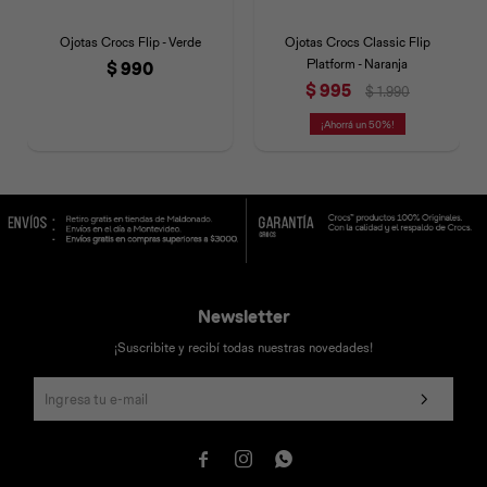
Ojotas Crocs Flip - Verde
Ojotas Crocs Classic Flip
Platform - Naranja
$
990
$
995
$
1.990
50
Newsletter
¡Suscribite y recibí todas nuestras novedades!


