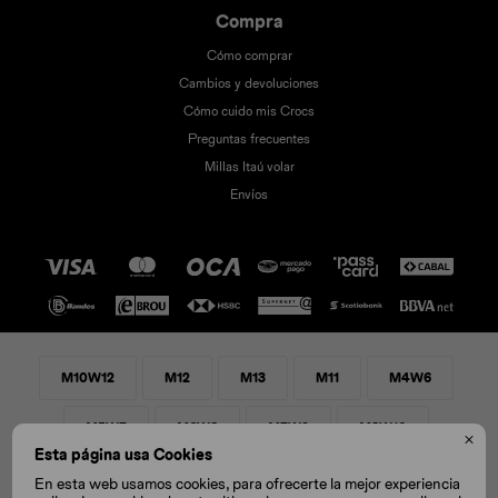
Compra
Cómo comprar
Cambios y devoluciones
Cómo cuido mis Crocs
Preguntas frecuentes
Millas Itaú volar
Envíos
M10W12
M12
M13
M11
M4W6
M5W7
M6W8
M7W9
M8W10

© Copyright 2026 / Crocs
Esta página usa Cookies
M9W11
En esta web usamos cookies, para ofrecerte la mejor experiencia