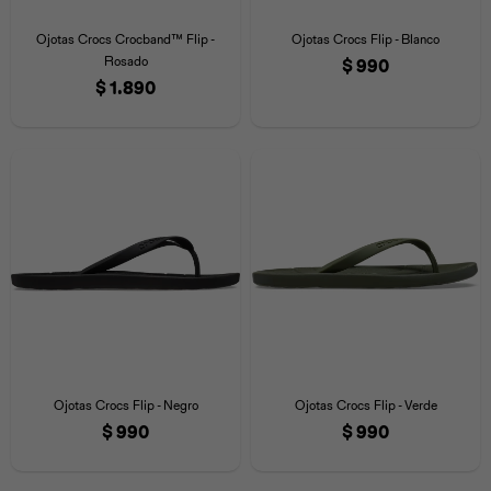
Iconos &
Personajes
Deporte
Emojis
Ojotas Crocs Crocband™ Flip -
Ojotas Crocs Flip - Blanco
Cozzzy
Zapatos
Cozzzy
Off Court
Rosado
$
990
$
1.890
Off Court
Off Court
Licencias
Licencias
Santa Cruz
Letras &
Comida
Animales
Números
InMotion
Yukon
Licencias
InMotion
Warner Bros
Nickelodeon
NBA
Ojotas Crocs Flip - Negro
Ojotas Crocs Flip - Verde
$
990
$
990
Pokemón
Star Wars
Marvel