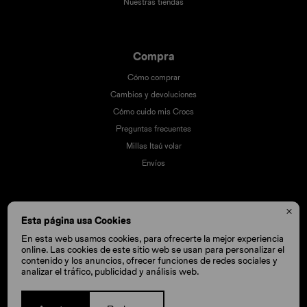
Nuestras tiendas
Compra
Cómo comprar
Cambios y devoluciones
Cómo cuido mis Crocs
Preguntas frecuentes
Millas Itaú volar
Envíos

Esta página usa Cookies
En esta web usamos cookies, para ofrecerte la mejor experiencia
online. Las cookies de este sitio web se usan para personalizar el
contenido y los anuncios, ofrecer funciones de redes sociales y
analizar el tráfico, publicidad y análisis web.