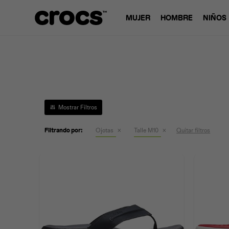
MUJER
HOMBRE
NIÑOS
Filtrando por:
Ojotas
Talle M10
Quitar filtros