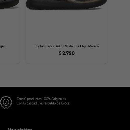
egro
Ojotas Crocs Yukon Vista II Lr Flip - Marrón
$
2.790