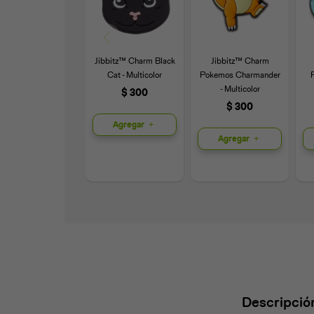
Jibbitz™ Charm Black
Jibbitz™ Charm
Cat - Multicolor
Pokemos Charmander
- Multicolor
$
300
$
300
Agregar
Agregar
Descripció