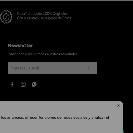
Newsletter
¡Suscribite y recibí todas nuestras novedades!




los anuncios, ofrecer funciones de redes sociales y analizar el