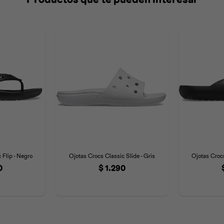
 Flip - Negro
Ojotas Crocs Classic Slide - Gris
Ojotas Crocs
0
$
1.290