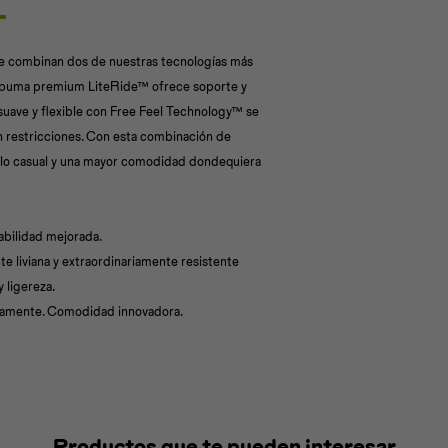
ue combinan dos de nuestras tecnologías más
 espuma premium LiteRide™ ofrece soporte y
 suave y flexible con Free Feel Technology™ se
in restricciones. Con esta combinación de
tilo casual y una mayor comodidad dondequiera
abilidad mejorada.
 liviana y extraordinariamente resistente
 ligereza.
idamente. Comodidad innovadora.
Productos que te pueden interesar