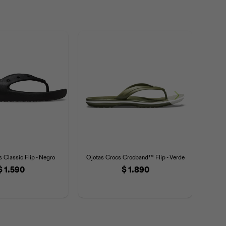
 Classic Flip - Negro
Ojotas Crocs Crocband™ Flip - Verde
Ojota
$
1.590
$
1.890