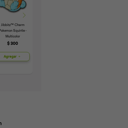
Jibbitz™ Charm
Jibbitz™ Charm
Jibbitz™ Charm
J
Pokemon Squirtle -
Frutilla - Multicolor
Corazón - Multicolor
Multicolor
$
300
$
400
$
300
Agregar
Agregar
Agregar
n