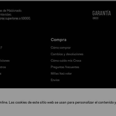
Compra
s?
Cómo comprar
Cambios y devoluciones
iciones
Cómo cuido mis Crocs
otros
Preguntas frecuentes
s
Millas Itaú volar
Envíos
ine. Las cookies de este sitio web se usan para personalizar el contenido y 