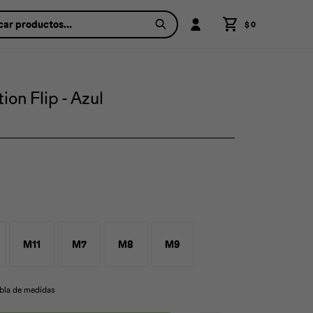
$
0
on Flip - Azul
M11
M7
M8
M9
abla de medidas