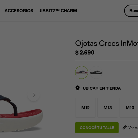
ACCESORIOS
JIBBITZ™ CHARM
Ojotas Crocs InMoti
$
2.690
UBICAR EN TIENDA
M12
M13
M10
CONOCÉ TU TALLE
Ver t