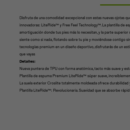
Disfruta de una comodidad excepcional con estas nuevas ojotas q
innovadoras: LiteRide™ y Free Feel Technology™. La plantilla de
amortiguación donde tus pies más lo necesitan, y la parte superior
siente como si nada, flotando sobre tu pie y moviéndose contigo s
tecnologías premium en un diseño deportivo, disfrutarás de un es
que vayas
Detalles:
Nueva puntera de TPU con forma anatómica, tacto más suave y est
Plantilla de espuma Premium LiteRide™ súper suave, increíblemente
La suela exterior Croslite totalmente moldeada ofrece durabilidad y
Plantilla LiteRide™: Revolucionaria. Suavidad que se absorbe ráp