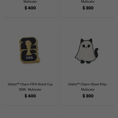
Multicolor
Multicolor
Iconos &
Personajes
Deporte
Emojis
$
400
$
300
Cozzzy
Zapatos
Cozzzy
Off Court
Off Court
Off Court
Licencias
Licencias
Santa Cruz
Letras &
Comida
Animales
Números
InMotion
Yukon
Licencias
InMotion
Warner Bros
Nickelodeon
NBA
Jibbitz™ Charm FIFA World Cup
Jibbitz™ Charm Ghost Kitty -
2026 - Multicolor
Multicolor
$
400
$
300
Pokemón
Star Wars
Marvel