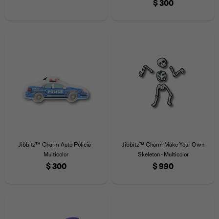
$
300
Jibbitz™ Charm Auto Policia -
Jibbitz™ Charm Make Your Own
Multicolor
Skeleton - Multicolor
$
300
$
990