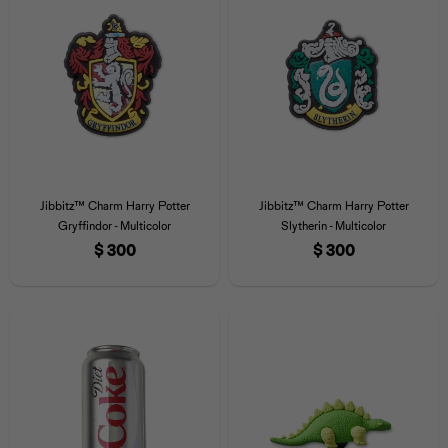
Universal
Disney
Nintendo
Jibbitz™ Charm Harry Potter
Jibbitz™ Charm Harry Potter
Gryffindor - Multicolor
Slytherin - Multicolor
$
300
$
300