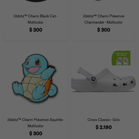
Jibbitz™ Charm Black Cat -
Jibbitz™ Charm Pokemos
Multicolor
Charmander - Multicolor
$
300
$
300
Jibbitz™ Charm Pokemon Squirtle -
Crocs Classic - Gris
Multicolor
$
2.190
$
300