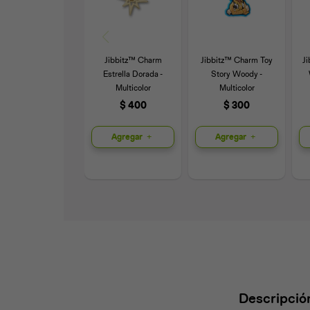
Jibbitz™ Charm
Jibbitz™ Charm Toy
J
Estrella Dorada -
Story Woody -
Multicolor
Multicolor
$
400
$
300
Agregar
Agregar
Descripció