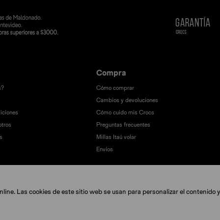
Compra
s?
Cómo comprar
Cambios y devoluciones
iciones
Cómo cuido mis Crocs
otros
Preguntas frecuentes
s
Millas Itaú volar
Envíos
ine. Las cookies de este sitio web se usan para personalizar el contenido y 