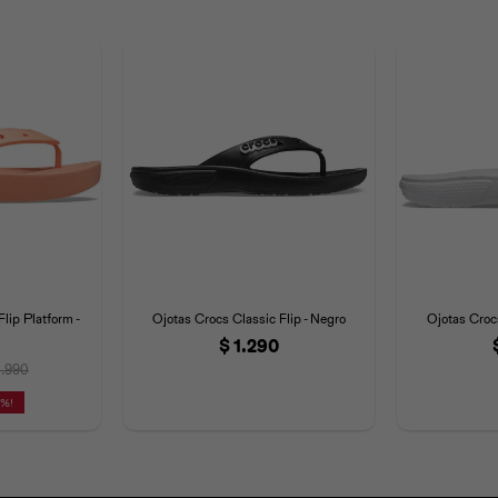
lip Platform -
Ojotas Crocs Classic Flip - Negro
Ojotas Crocs
$
1.290
1.990
0