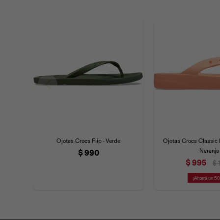
Ojotas Crocs Flip - Verde
Ojotas Crocs Classic F
Naranja
$
990
$
995
$
5