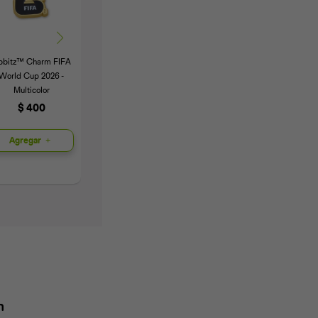
ibbitz™ Charm FIFA
Jibbitz™ Charm Black
Jibbitz™ Charm
World Cup 2026 -
Cat - Multicolor
Pokemos Charmander
Multicolor
- Multicolor
$
300
$
400
$
300
Agregar
Agregar
Agregar
n