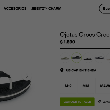
ACCESORIOS
JIBBITZ™ CHARM
Ojotas Crocs Croc
$
1.890
UBICAR EN TIENDA
M12
M13
M4W
CONOCÉ TU TALLE
Ver t