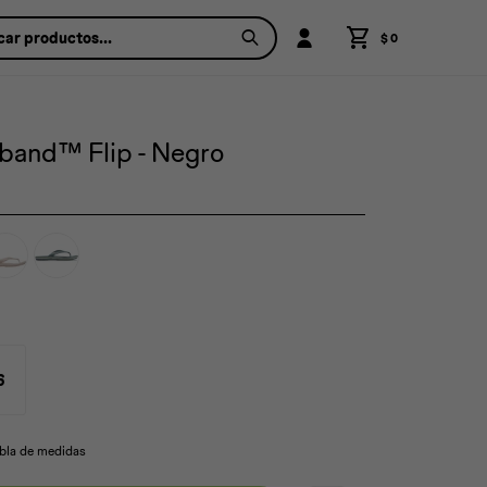
$
0
band™ Flip - Negro
6
abla de medidas