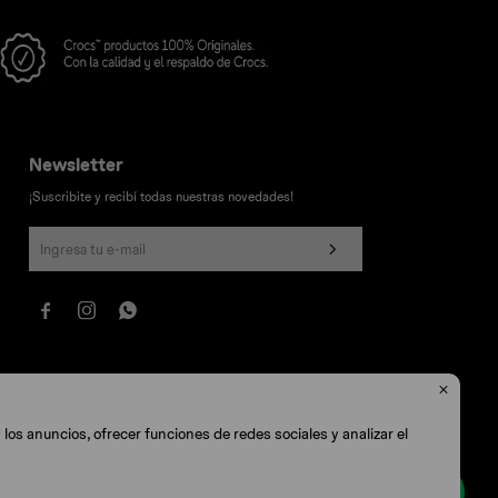
Newsletter
¡Suscribite y recibí todas nuestras novedades!




los anuncios, ofrecer funciones de redes sociales y analizar el