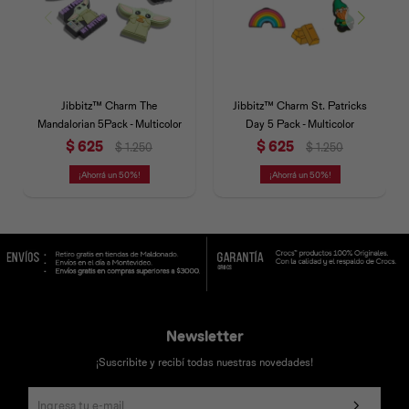
Jibbitz™ Charm The
Jibbitz™ Charm St. Patricks
Mandalorian 5Pack - Multicolor
Day 5 Pack - Multicolor
$
625
$
625
$
1.250
$
1.250
50
50
Newsletter
¡Suscribite y recibí todas nuestras novedades!