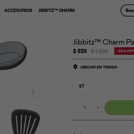
ACCESORIOS
JIBBITZ™ CHARM
Jibbitz™ Charm Pac
$
625
$
1.250
50
UBICAR EN TIENDA
ST
1