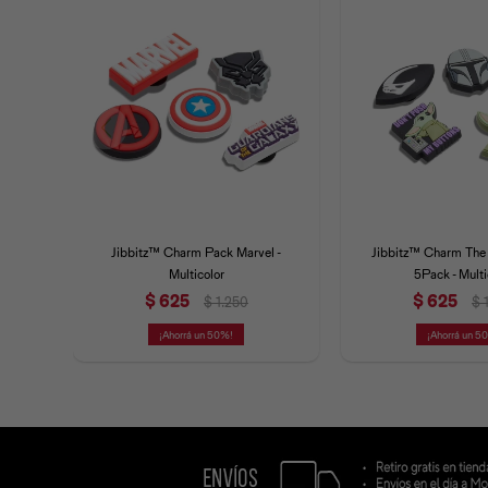
Jibbitz™ Charm Pack Marvel -
Jibbitz™ Charm The
Multicolor
5Pack - Multi
$
625
$
625
$
1.250
$
50
5