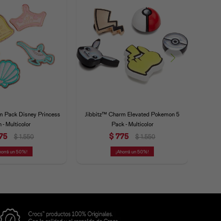
m Pack Disney Princess
Jibbitz™ Charm Elevated Pokemon 5
Jibbit
n - Multicolor
Pack - Multicolor
75
$
775
$
1.550
$
1.550
50
50