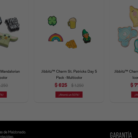
 Mandalorian
Jibbitz™ Charm St. Patricks Day 5
Jibbitz™ Char
color
Pack - Multicolor
Ico
$
625
$
7
1.250
$
1.250
0
50