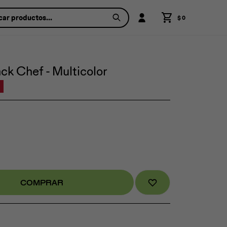
$
0
k Chef - Multicolor
COMPRAR