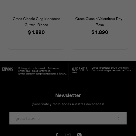
Crocs Classic Clog Iridescent
Crocs Classic Valentine´s Day -
Glitter - Blanco
Rosa
$
1.890
$
1.890
Newsletter
¡Suscribite y recibí todas nuestras novedades!


