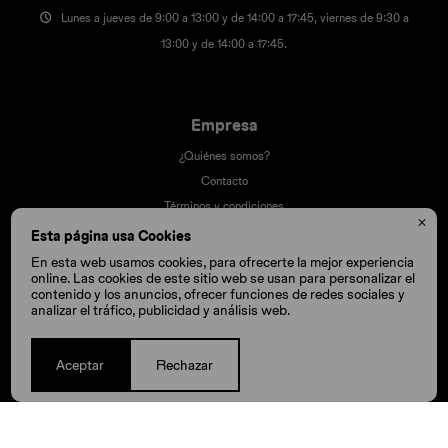
Lunes a jueves de 9:00 a 13:00 y de 14:00 a 17:45, viernes de 9:30 a
13:00 y de 14:00 a 17:45.
Empresa
¿Quiénes somos?
Contacto
Términos y condiciones

Trabaja con nosotros
Esta página usa Cookies
Nuestras tiendas
En esta web usamos cookies, para ofrecerte la mejor experiencia
online. Las cookies de este sitio web se usan para personalizar el
contenido y los anuncios, ofrecer funciones de redes sociales y
analizar el tráfico, publicidad y análisis web.
Compra
Aceptar
Rechazar
Cómo comprar
Cambios y devoluciones
Cómo cuido mis Crocs
Preguntas frecuentes