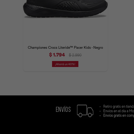
Championes Crocs Literide™ Pacer Kids - Negro
$
1.794
$
2.990
40