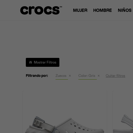
MUJER
HOMBRE
NIÑOS
Filtrando por:
Zuecos
Color:
Gris
Quitar filtros