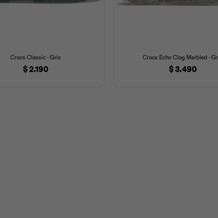
Crocs Classic - Gris
Crocs Echo Clog Marbled - Gr
$
2.190
$
3.490