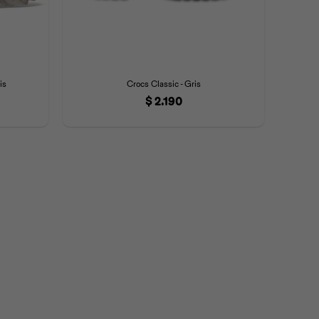
is
Crocs Classic - Gris
$
2.190