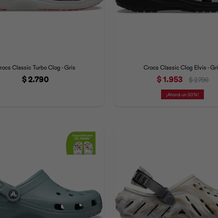
rocs Classic Turbo Clog - Gris
Crocs Classic Clog Elvis - Gr
$
2.790
$
1.953
$
2.790
30