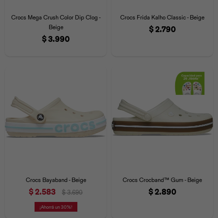
Iconos &
Personajes
Deporte
Emojis
Crocs Mega Crush Color Dip Clog -
Crocs Frida Kalho Classic - Beige
Cozzzy
Zapatos
Cozzzy
Off Court
Beige
$
2.790
$
3.990
Off Court
Off Court
Licencias
Licencias
Santa Cruz
Letras &
Comida
Animales
Números
InMotion
Yukon
Licencias
InMotion
Warner Bros
Nickelodeon
NBA
Crocs Bayaband - Beige
Crocs Crocband™ Gum - Beige
$
2.583
$
2.890
$
3.690
30
Pokemón
Star Wars
Marvel