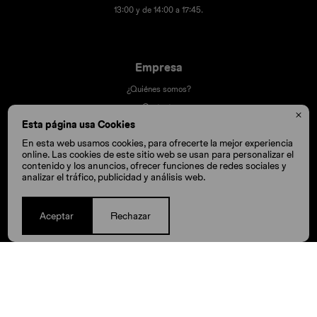
13:00 y de 14:00 a 17:45.
Empresa
¿Quiénes somos?
Contacto

Esta página usa Cookies
Términos y condiciones
Trabaja con nosotros
En esta web usamos cookies, para ofrecerte la mejor experiencia
online. Las cookies de este sitio web se usan para personalizar el
Nuestras tiendas
contenido y los anuncios, ofrecer funciones de redes sociales y
analizar el tráfico, publicidad y análisis web.
Compra
Aceptar
Rechazar
Cómo comprar
Cambios y devoluciones
Cómo cuido mis Crocs
Preguntas frecuentes
Millas Itaú volar