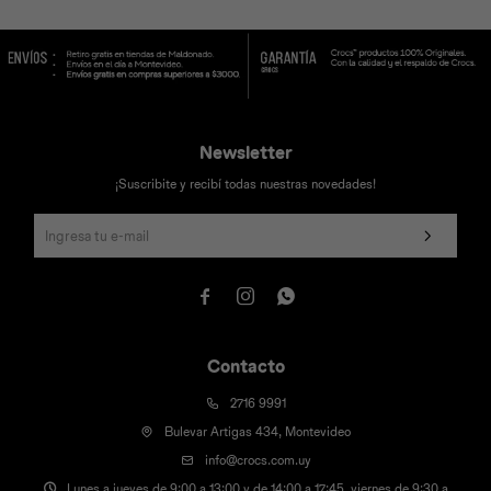
Universal
Disney
Nintendo
Newsletter
¡Suscribite y recibí todas nuestras novedades!



Contacto
2716 9991
Bulevar Artigas 434, Montevideo
info@crocs.com.uy
Lunes a jueves de 9:00 a 13:00 y de 14:00 a 17:45, viernes de 9:30 a