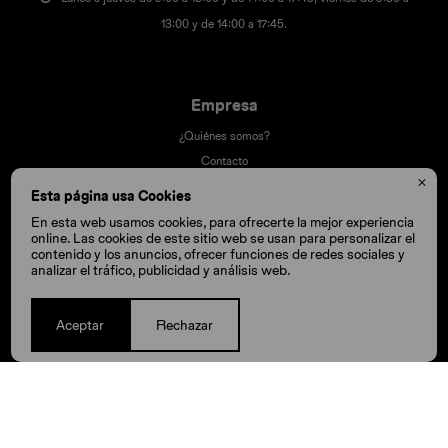
13:00 y de 14:00 a 17:45.
Empresa
¿Quiénes somos?
Contacto

Términos y condiciones
Esta página usa Cookies
Trabaja con nosotros
En esta web usamos cookies, para ofrecerte la mejor experiencia
Nuestras tiendas
online. Las cookies de este sitio web se usan para personalizar el
contenido y los anuncios, ofrecer funciones de redes sociales y
analizar el tráfico, publicidad y análisis web.
Compra
Aceptar
Rechazar
Cómo comprar
Cambios y devoluciones
Cómo cuido mis Crocs
Preguntas frecuentes
Millas Itaú volar