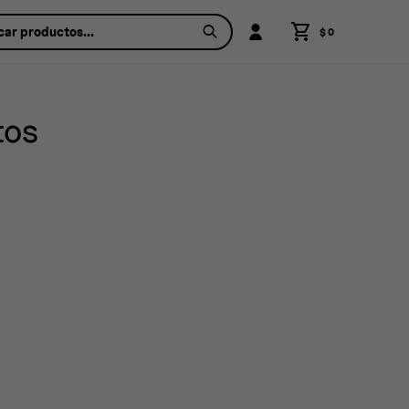
$
0
tos