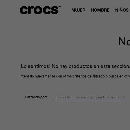
MUJER
HOMBRE
NIÑOS
No
¡Lo sentimos! No hay productos en esta sección
Inténtalo nuevamente con otros criterios de filtrado o busca en ot
Filtrando por:
Jibbitz Charms coleccion:
Comida & Bebida