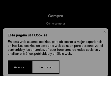
Compra
Cómo comprar
Cambios y devoluciones

Esta página usa Cookies
Cómo cuido mis Crocs
En esta web usamos cookies, para ofrecerte la mejor experiencia
Preguntas frecuentes
online. Las cookies de este sitio web se usan para personalizar el
Millas Itaú volar
contenido y los anuncios, ofrecer funciones de redes sociales y
analizar el tráfico, publicidad y análisis web.
Envíos
Aceptar
Rechazar
© Copyright 2026 / Crocs