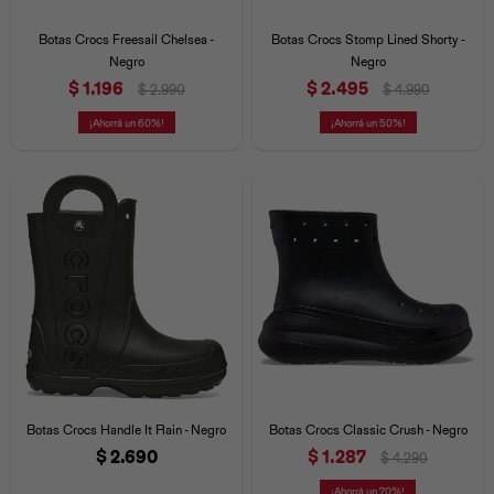
Iconos &
Personajes
Deporte
Emojis
Botas Crocs Freesail Chelsea -
Botas Crocs Stomp Lined Shorty -
Cozzzy
Zapatos
Cozzzy
Off Court
Negro
Negro
$
1.196
$
2.495
$
2.990
$
4.990
Off Court
Off Court
Licencias
60
50
Licencias
Santa Cruz
Letras &
Comida
Animales
Números
InMotion
Yukon
Licencias
InMotion
Warner Bros
Nickelodeon
NBA
Botas Crocs Handle It Rain - Negro
Botas Crocs Classic Crush - Negro
$
2.690
$
1.287
$
4.290
Pokemón
Star Wars
Marvel
70