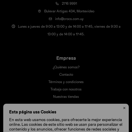
2716 9991
Bulevar Artigas 434, Montevideo
info@crocs.com.uy
Lunes a jueves de 9:00 a 13:00 y de 14:00 a 17:45, viernes de 9:30 a
13:00 y de 14:00 a 17:45.
Empresa
¿Quiénes somos?
Contacto
Términos y condiciones
Trabaja con nosotros
Nuestras tiendas

Esta página usa Cookies
En esta web usamos cookies, para ofrecerte la mejor experiencia
Compra
online. Las cookies de este sitio web se usan para personalizar el
contenido y los anuncios, ofrecer funciones de redes sociales y
Cómo comprar