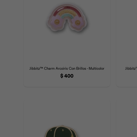
Jibbitz™ Charm Arcoiris Con Brillos - Multicolor
Jibbitz
$
400