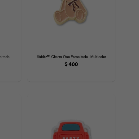
ltada -
Jibbitz™ Charm Oso Esmaltado - Multicolor
$
400