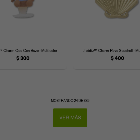
z™ Charm Oso Con Buzo - Multicolor
Jibbitz™ Charm Pave Seashell - Mul
$
300
$
400
MOSTRANDO
24
DE
339
VER MÁS