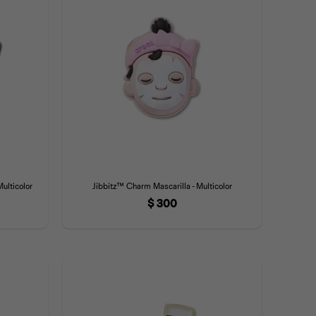
ulticolor
Jibbitz™ Charm Mascarilla - Multicolor
$
300