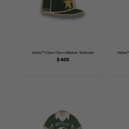
Jibbitz™ Charm Gorro Béisbol - Multicolor
Jibbitz
$
400