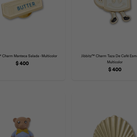
™ Charm Manteca Salada - Multicolor
Jibbitz™ Charm Taza De Café Esma
Multicolor
$
400
$
400