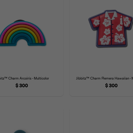
bitz™ Charm Arcoiris - Multicolor
Jibbitz™ Charm Remera Hawaiian - M
$
300
$
300