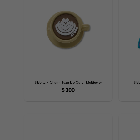
Jibbitz™ Charm Taza De Cafe - Multicolor
Jib
$
300