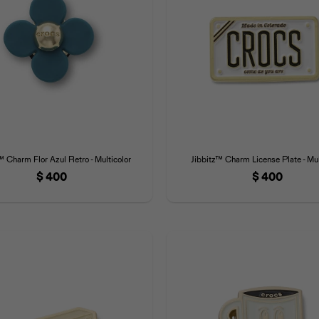
™ Charm Flor Azul Retro - Multicolor
Jibbitz™ Charm License Plate - Mul
$
400
$
400