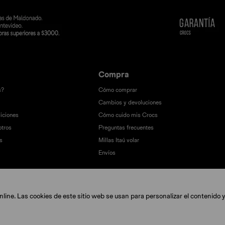
Compra
s?
Cómo comprar
Cambios y devoluciones
iciones
Cómo cuido mis Crocs
otros
Preguntas frecuentes
s
Millas Itaú volar
Envíos
ine. Las cookies de este sitio web se usan para personalizar el contenido y 