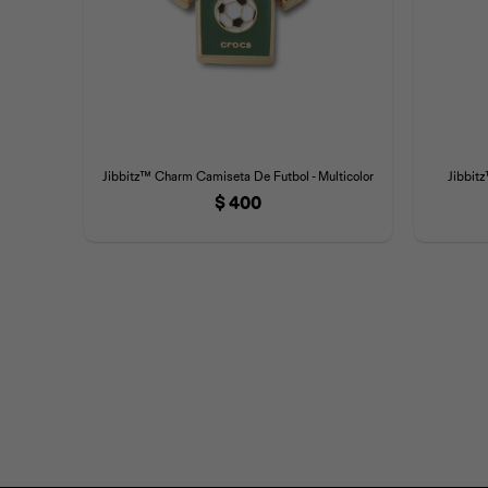
Jibbitz™ Charm Camiseta De Futbol - Multicolor
Jibbit
$
400