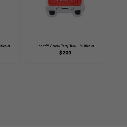
ticolor
Jibbitz™ Charm Party Truck - Multicolor
$
300