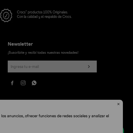
Newsletter
¡Suscribite y recibí todas nuestras novedades!




los anuncios, ofrecer funciones de redes sociales y analizar el