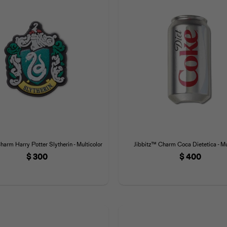
harm Harry Potter Slytherin - Multicolor
Jibbitz™ Charm Coca Dietetica - Mu
$
300
$
400