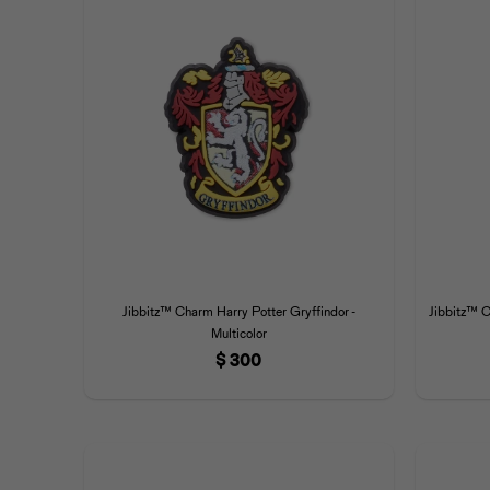
Jibbitz™ Charm Harry Potter Gryffindor -
Jibbitz™ C
Multicolor
$
300