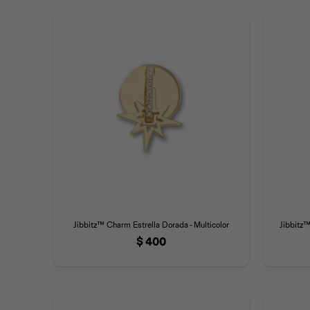
Jibbitz™ Charm Estrella Dorada - Multicolor
Jibbitz™
$
400