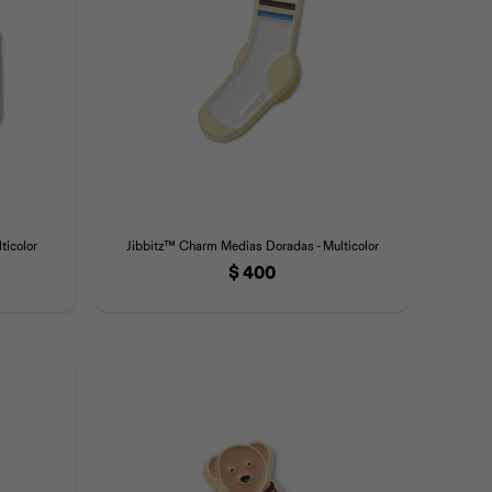
ticolor
Jibbitz™ Charm Medias Doradas - Multicolor
$
400