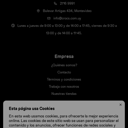
2716 9991
Bulevar Artigas 434, Montevideo
info@crocs.com.uy
Lunes a jueves de 9:00 a 13:00 y de 14:00 a 17:45, viernes de 9:30 a
13:00 y de 14:00 a 17:45.
Empresa
¿Quiénes somos?
Contacto
Términos y condiciones
Trabaja con nosotros
Nuestras tiendas

Esta página usa Cookies
En esta web usamos cookies, para ofrecerte la mejor experiencia
Compra
online. Las cookies de este sitio web se usan para personalizar el
contenido y los anuncios, ofrecer funciones de redes sociales y
Cómo comprar